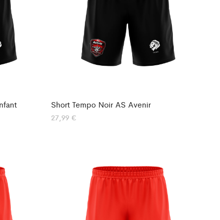
nfant
Short Tempo Noir AS Avenir
27,99
€