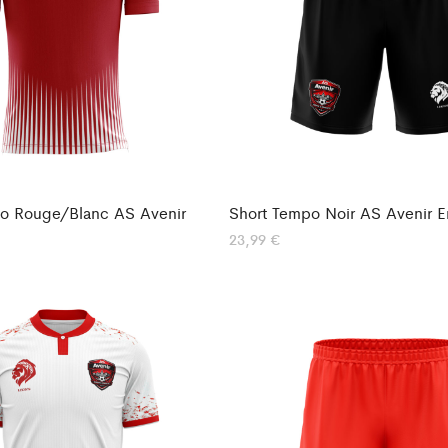
po Rouge/Blanc AS Avenir
Short Tempo Noir AS Avenir E
23,99
€