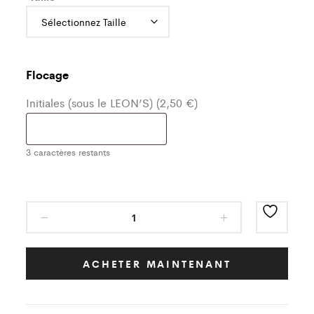
Flocage
Initiales (sous le LEON’S) (2,50 €)
3
caractères restants
Ensemble
de
training
bleu
ACHETER MAINTENANT
Boxing
Club