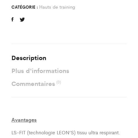
St
Hauts de training
CATÉGORIE :
Ouennais
Enfant
quantity
Description
Plus d'informations
Commentaires
(0)
Avantages
LS-FIT (technologie LEON’S)
tissu ultra respirant.