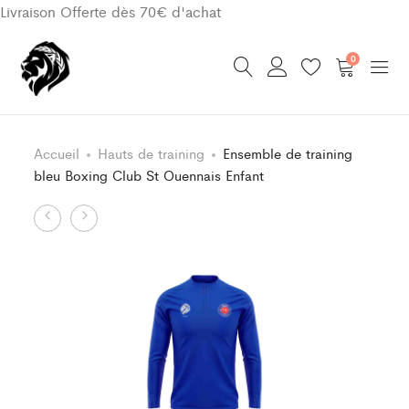
Livraison Offerte dès 70€ d'achat
0
Accueil
Hauts de training
Ensemble de training
bleu Boxing Club St Ouennais Enfant
Product
Bas
Ensemble
de
de
navigation
training
training
Boxing
bleu
Club
Boxing
St
Club
Ouennais
St