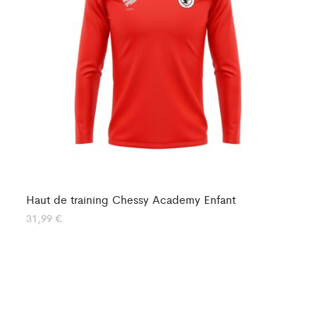
Haut de training Chessy Academy Enfant
Ha
31,99
€
35