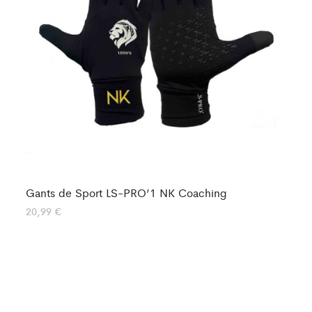
Gants de Sport LS-PRO’1 NK Coaching
So
20,99
€
Not
24
5.0
su