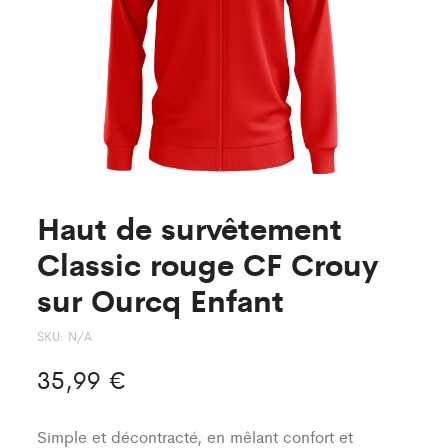
sur
sur
Ourcq
Ourcq
Haut de survêtement
Classic rouge CF Crouy
sur Ourcq Enfant
SKU:
N/A
35,99
€
Simple et décontracté, en mêlant confort et