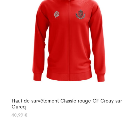
Haut de survêtement Classic rouge CF Crouy sur
Ha
Ourcq
En
40,99
€
35