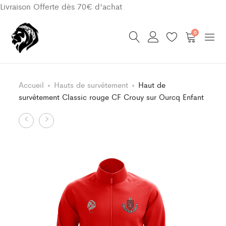
Livraison Offerte dès 70€ d'achat
0
Accueil
Hauts de survêtement
Haut de
survêtement Classic rouge CF Crouy sur Ourcq Enfant
Product
Haut
Sac
de
à
navigation
survêtement
dos
Classic
Classic
rouge
S
CF
CF
Crouy
Crouy