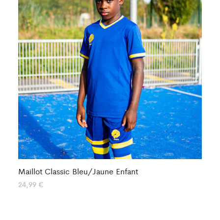
Maillot Classic Bleu/Jaune Enfant
Ma
24,99
€
34