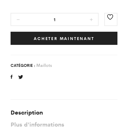
Maillot
Storm
Bleu/Noir
FC
ACHETER MAINTENANT
Saulx
Les
Chartreux
Maillots
CATÉGORIE :
quantity
Description
Plus d'informations