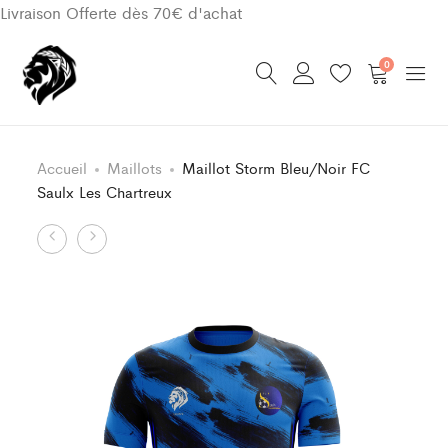
Livraison Offerte dès 70€ d'achat
0
Accueil
Maillots
Maillot Storm Bleu/Noir FC
Saulx Les Chartreux
Product
Maillot
Short
Storm
Noir/Bleu
navigation
Bleu/Noir
FC
FC
Saulx
Saulx
Les
Les
Chartreux
Chartreux
Enfant