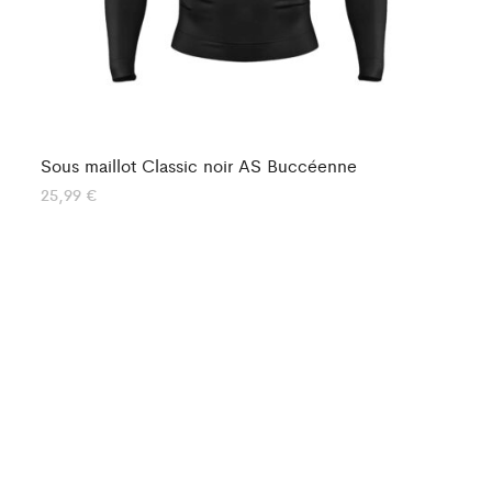
Sous maillot Classic noir AS Buccéenne
So
25,99
€
19