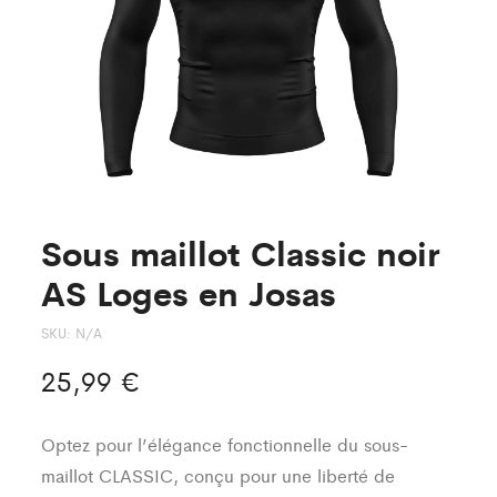
Josas
Josas
Enfant
Enfant
Sous maillot Classic noir
AS Loges en Josas
SKU:
N/A
25,99
€
Optez pour l’élégance fonctionnelle du sous-
maillot CLASSIC, conçu pour une liberté de