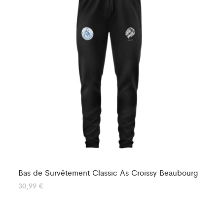
Bas de Survêtement Classic As Croissy Beaubourg
Ba
En
30,99
€
25