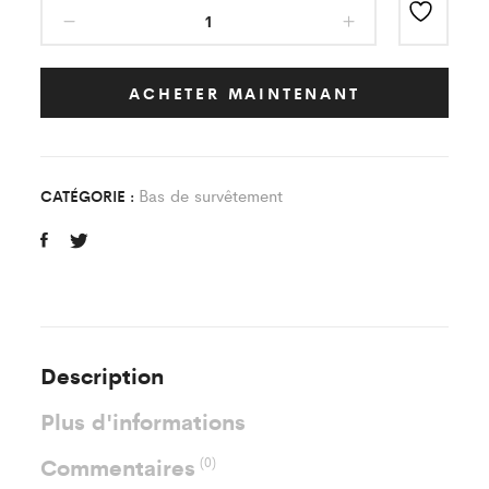
Bas
de
Survêtement
Classic
ACHETER MAINTENANT
As
Pierrefitte
Enfant
Bas de survêtement
CATÉGORIE :
quantity
Description
Plus d'informations
Commentaires
(0)