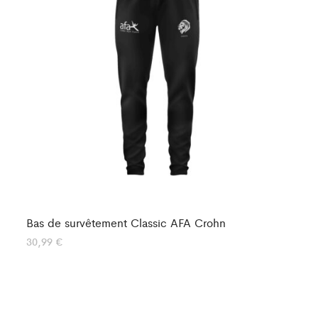
Bas de survêtement Classic AFA Crohn
Ba
30,99
€
30