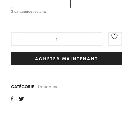
3
caractères restants
Doudoune
Classic
AS
Clevilliers
ACHETER MAINTENANT
Bailleau
Leve
Enfant
Doudoune
CATÉGORIE :
quantity