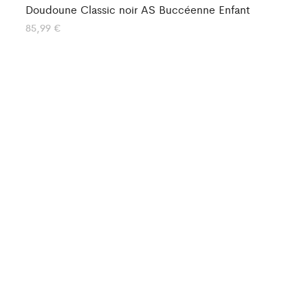
Doudoune Classic noir AS Buccéenne Enfant
Do
Ad
85,99
€
10