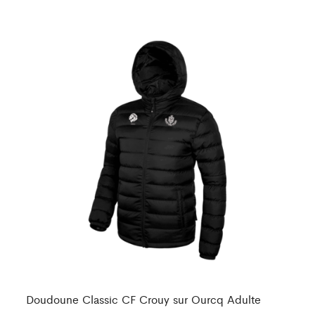
Do
Doudoune Classic CF Crouy sur Ourcq Adulte
85