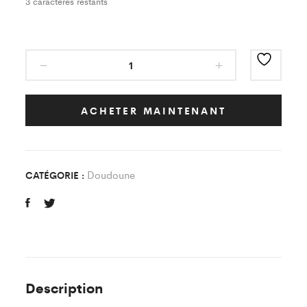
3
caractères restants
Doudoune
Classic
Noir
CAJT
ACHETER MAINTENANT
FOOT
quantity
Doudoune
CATÉGORIE :
Description