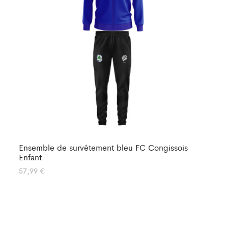
Ensemble de survêtement bleu FC Congissois
En
Enfant
67
57,99
€