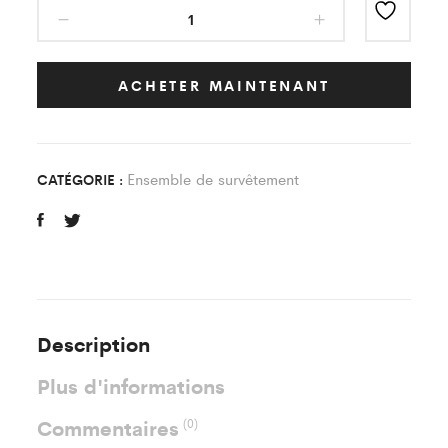
Ensemble
de
survêtement
Bleu
ACHETER MAINTENANT
Foot
Indoor
Loisir
Ensemble de survêtement
CATÉGORIE :
quantity
Description
Plus d'informations
Commentaires
(0)