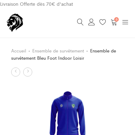
Livraison Offerte dès 70€ d'achat
0
Accueil
Ensemble de survêtement
Ensemble de
survêtement Bleu Foot Indoor Loisir
Product
Haut
Ensemble
de
de
navigation
Survêtement
survêtement
Classic
Bleu
Bleu
Foot
AS
Indoor
ORIELS
Loisir