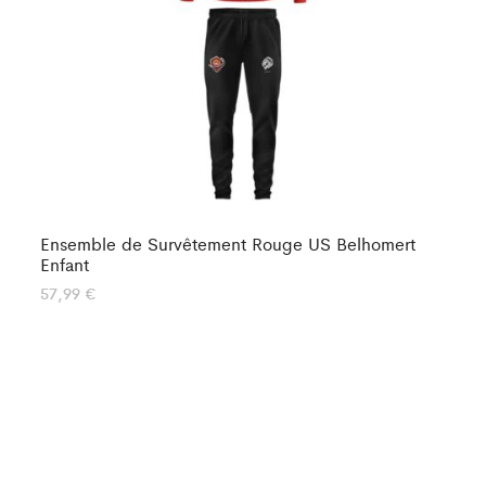
Ensemble de Survêtement Rouge US Belhomert
En
Enfant
55
57,99
€