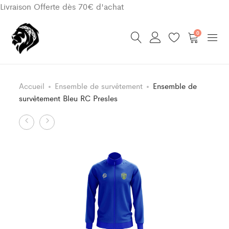
Livraison Offerte dès 70€ d'achat
0
Accueil
Ensemble de survêtement
Ensemble de
survêtement Bleu RC Presles
Product
Ensemble
Ensemble
de
de
navigation
Jeu
survêtement
Classic
Bleu
Jaune/Bleu
RC
RC
Presles
Presles
Enfant