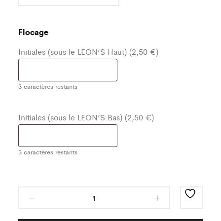
Flocage
Initiales (sous le LEON’S Haut) (2,50 €)
3
caractères restants
Initiales (sous le LEON’S Bas) (2,50 €)
3
caractères restants
Ensemble
de
survêtement