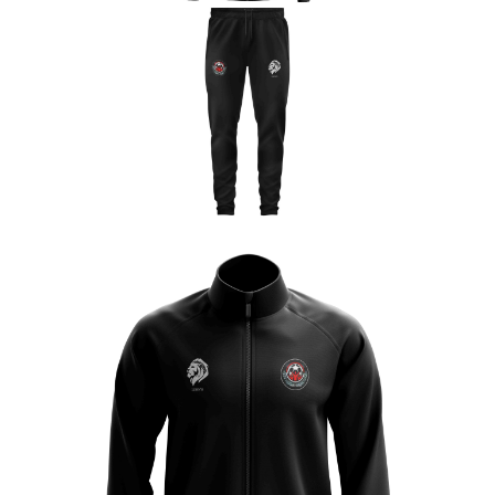
Canaverois
Enfant