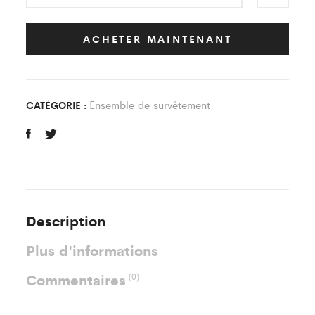
de
Survêtement
Noir
ACHETER MAINTENANT
Sporting
Football
Club
Ensemble de survêtement
CATÉGORIE :
Canaverois
quantity
Description
Plus d'informations
Commentaires
(0)