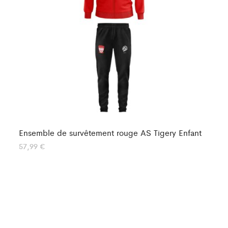
Ensemble de survêtement rouge AS Tigery Enfant
En
57,99
€
55