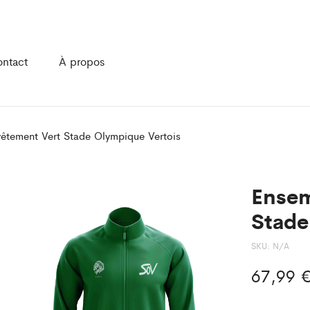
ntact
À propos
êtement Vert Stade Olympique Vertois
Ensem
Stade
SKU:
N/A
67,99