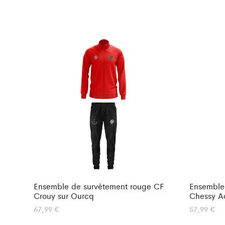
Ensemble de survêtement rouge CF
Ensemble
Crouy sur Ourcq
Chessy A
67,99
€
57,99
€