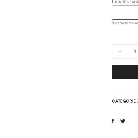
Initiales (s
3
caractères re
Ense
de
Surv
Vert
Stad
Olym
Vertoi
CATÉGORIE 
quant