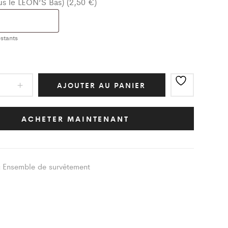
ous le LEON’S Bas) (2,50 €)
stants
mble
AJOUTER AU PANIER
êtement
ACHETER MAINTENANT
e
pique
s
Ensemble de survêtement
:
ity