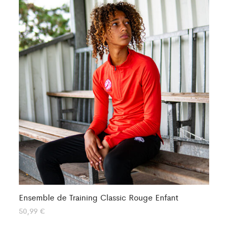
Ensemble de Training Classic Rouge Enfant
En
50,99
€
57