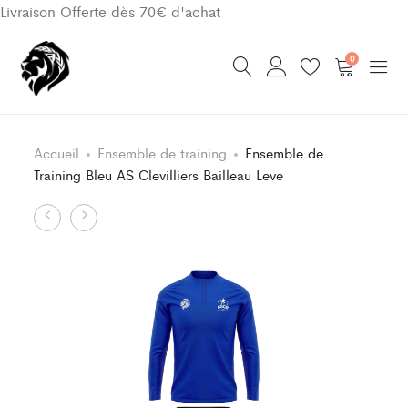
Livraison Offerte dès 70€ d'achat
0
Accueil
Ensemble de training
Ensemble de
Training Bleu AS Clevilliers Bailleau Leve
Product
Ensemble
Ensemble
de
de
navigation
Training
survêtement
Bleu
Bleu
AS
AS
Clevilliers
Clevilliers
Bailleau
Bailleau