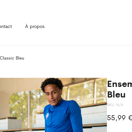
ntact
À propos
Classic Bleu
Ensem
Bleu
SKU:
N/A
55,99