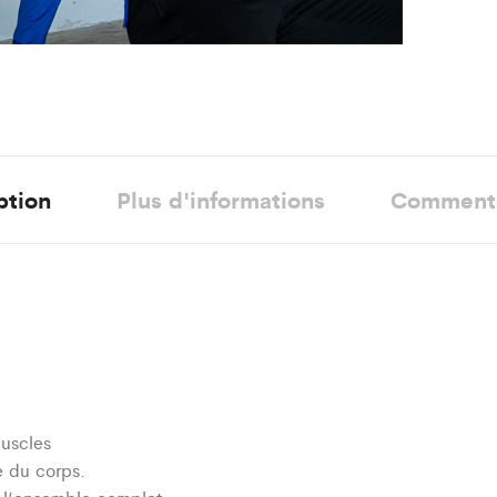
ption
Plus d'informations
Comment
muscles
e du corps.