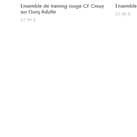
Ensemble de training rouge CF Crouy
Ensemble
sur Ourq Adulte
57,99
€
57,99
€