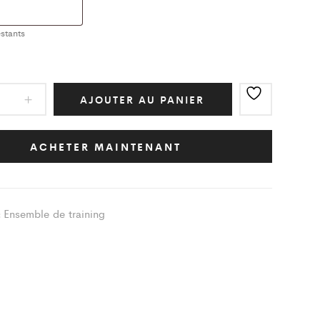
stants
mble
AJOUTER AU PANIER
ing
ic
ACHETER MAINTENANT
ity
Ensemble de training
: