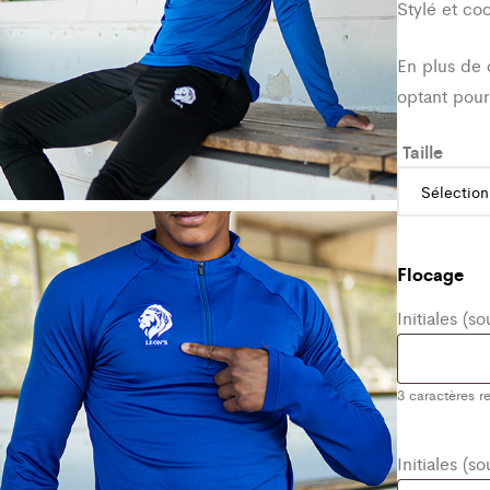
Stylé et co
En plus de 
optant pour
Taille
Flocage
Initiales (s
3
caractères re
Initiales (s