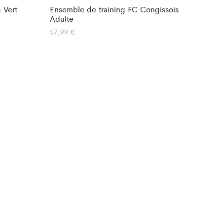
 Vert
Ensemble de training FC Congissois
Adulte
57,99
€