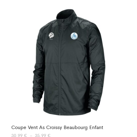
Coupe Vent As Croissy Beaubourg Enfant
En
Plage
30,99
€
–
35,99
€
57