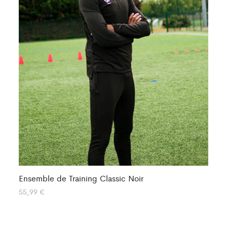
Ensemble de Training Classic Noir
En
Ou
55,99
€
57