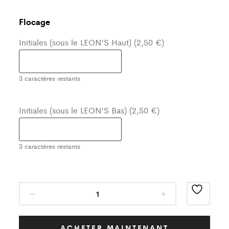
Flocage
Initiales (sous le LEON’S Haut) (2,50 €)
3
caractères restants
Initiales (sous le LEON’S Bas) (2,50 €)
3
caractères restants
Ensemble
de
Training
Noir
ACHETER MAINTENANT