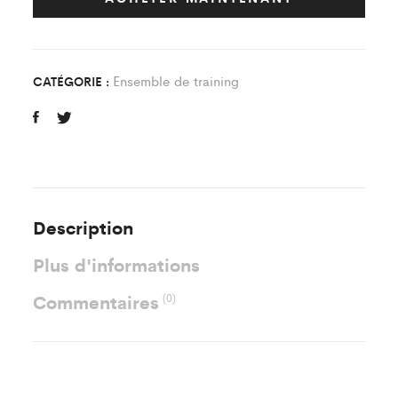
C'Noues
Futsal
quantity
Ensemble de training
CATÉGORIE :
Description
Plus d'informations
Commentaires
(0)