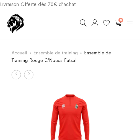
Livraison Offerte dès 70€ d'achat
0
Accueil
Ensemble de training
Ensemble de
Training Rouge C’Noues Futsal
Product
Ensemble
Ensemble
de
de
navigation
Training
Training
Noir
Rouge
C’Noues
C’Noues
Futsal
Futsal
Enfant
Enfant