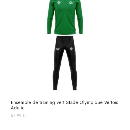
Ensemble de training vert Stade Olympique Vertois
En
Adulte
57
57,99
€