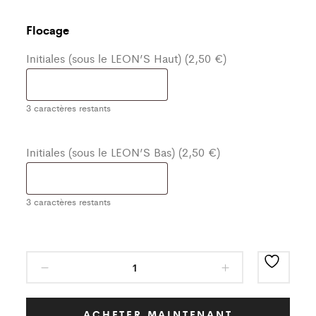
Flocage
Initiales (sous le LEON’S Haut) (2,50 €)
3
caractères restants
Initiales (sous le LEON’S Bas) (2,50 €)
3
caractères restants
Ensemble
de
Training
Rouge
ACHETER MAINTENANT