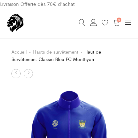
Livraison Offerte dès 70€ d'achat
0
Accueil
Hauts de survêtement
Haut de
Survêtement Classic Bleu FC Monthyon
Product
Haut
Bas
de
de
navigation
Survêtement
Survêtement
Classic
Classic
Bleu
FC
FC
Monthyon
Monthyon
Enfant