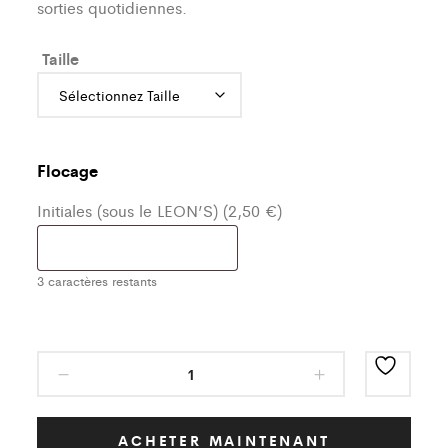
sorties quotidiennes.
Taille
Flocage
Initiales (sous le LEON’S) (2,50 €)
3
caractères restants
Haut
de
Survêtement
Classic
ACHETER MAINTENANT