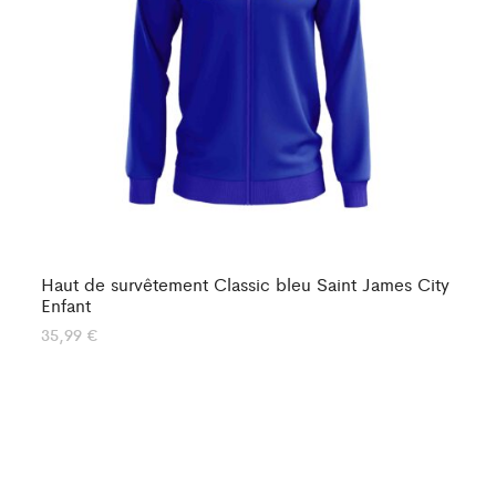
Haut de survêtement Classic bleu Saint James City
Ha
Enfant
40
35,99
€