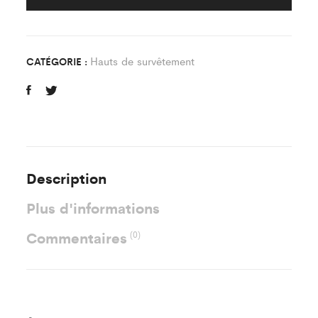
Bleu
FC
Monthyon
Hauts de survêtement
CATÉGORIE :
quantity
Description
Plus d'informations
Commentaires
(0)