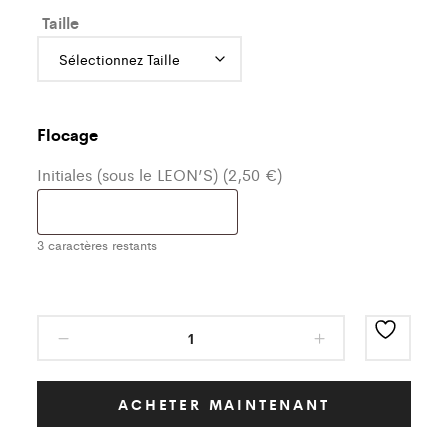
Taille
Flocage
Initiales (sous le LEON’S) (2,50 €)
3
caractères restants
Haut
de
Survêtement
Classic
ACHETER MAINTENANT
Noir