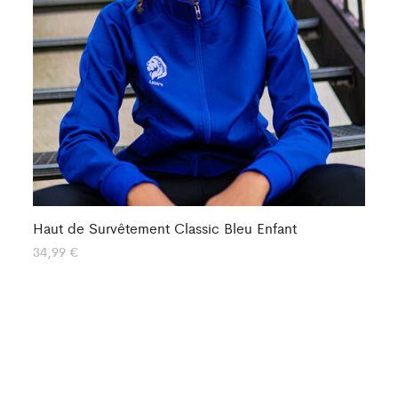
Haut de Survêtement Classic Bleu Enfant
Ha
34,99
€
40