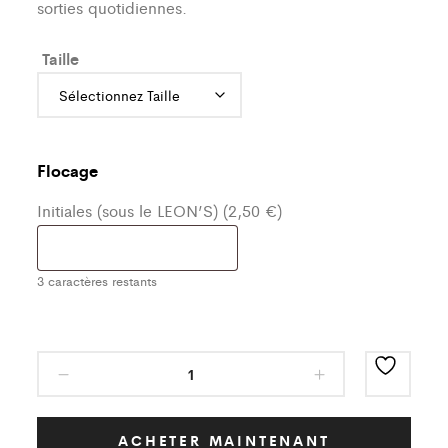
sorties quotidiennes.
Taille
Flocage
Initiales (sous le LEON’S) (2,50 €)
3
caractères restants
Haut
de
survêtement
Classic
ACHETER MAINTENANT