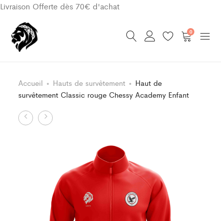
Livraison Offerte dès 70€ d'achat
0
Accueil
Hauts de survêtement
Haut de
survêtement Classic rouge Chessy Academy Enfant
Product
Haut
Haut
de
de
navigation
survêtement
survêtement
Classic
Classic
rouge
bleu
Chessy
FC
Academy
Congissois