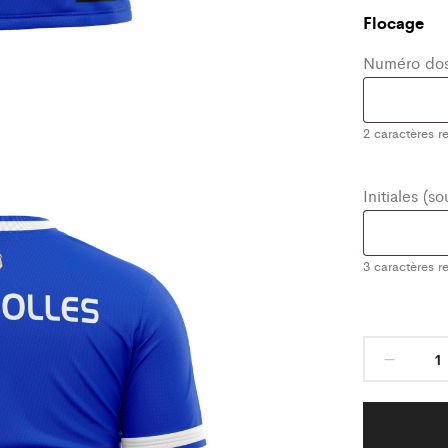
Flocage
Numéro dos
2
caractères re
Initiales (s
3
caractères re
Maill
Class
Bleu/
FC