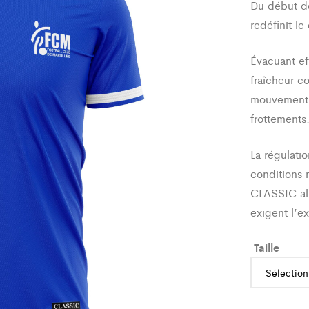
Du début de 
redéfinit le
Évacuant eff
fraîcheur c
mouvement o
frottements
La régulatio
conditions 
CLASSIC all
exigent l’e
Taille