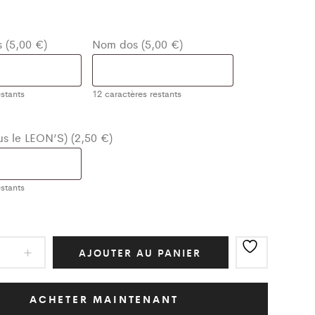
 (5,00 €)
Nom dos (5,00 €)
stants
12
caractères restants
ous le LEON’S) (2,50 €)
stants
ot
AJOUTER AU PANIER
ic
Blanc
ACHETER MAINTENANT