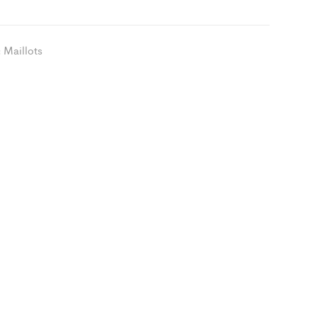
les
ity
Maillots
: