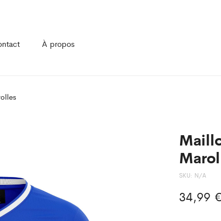
ntact
À propos
olles
Maill
Marol
SKU:
N/A
34,99