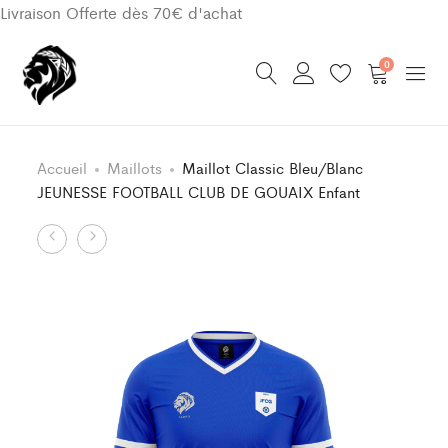
Livraison Offerte dès 70€ d'achat
0
Accueil
Maillots
Maillot Classic Bleu/Blanc
JEUNESSE FOOTBALL CLUB DE GOUAIX Enfant
Product
Short
Maillot
Bleu/Blanc
Classic
navigation
JEUNESSE
Bleu/Blanc
FOOTBALL
JEUNESSE
CLUB
FOOTBALL
DE
CLUB
GOUAIX
DE