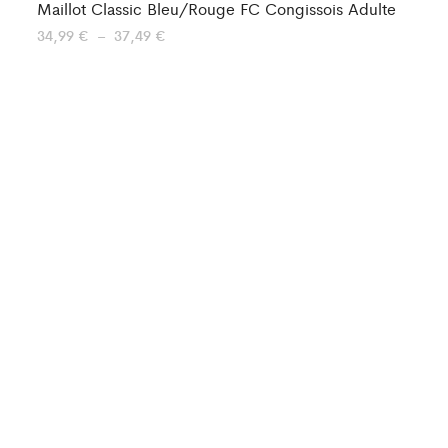
Maillot Classic Bleu/Rouge FC Congissois Adulte
Ma
Plage
34,99
€
–
37,49
€
24
de
prix :
34,99 €
à
37,49 €