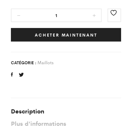
Maillot
Classic
Bleu/Blanc
JEUNESSE
ACHETER MAINTENANT
FOOTBALL
CLUB
DE
Maillots
CATÉGORIE :
GOUAIX
Enfant
quantity
Description
Plus d'informations