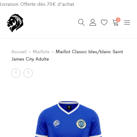
Livraison Offerte dès 70€ d'achat
0
Accueil
Maillots
Maillot Classic bleu/blanc Saint
James City Adulte
Product
Maillot
Maillot
Classic
Classic
navigation
rouge/blanc
jaune/bleu
Saint
Saint
James
James
City
City
Adulte
Adulte