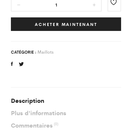
Maillot
Classic
bleu/blanc
Saint
ACHETER MAINTENANT
James
City
Adulte
Maillots
CATÉGORIE :
quantity
Description
Plus d'informations
Commentaires
(0)