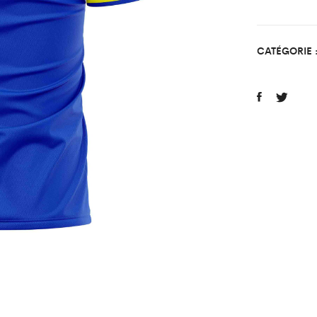
Mont
Enfan
quant
CATÉGORIE 