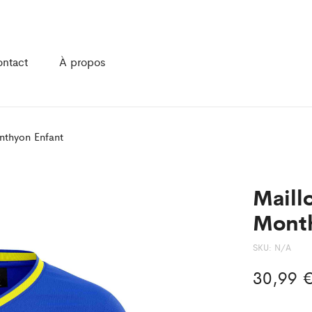
ntact
À propos
nthyon Enfant
Maill
Month
SKU:
N/A
30,99