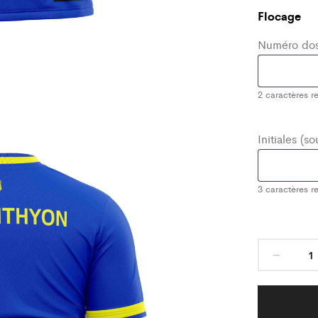
Flocage
Numéro dos
2
caractères re
Initiales (s
3
caractères re
Maill
Class
Bleu
FC