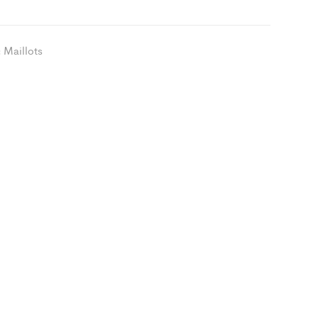
hyon
t
ity
Maillots
: