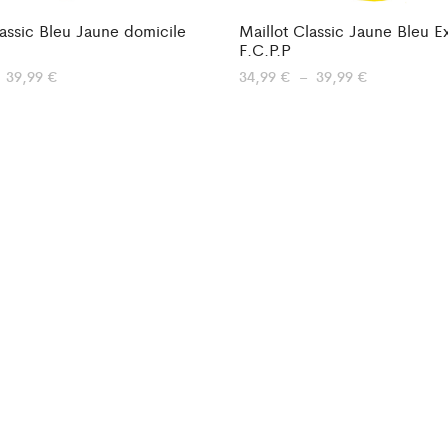
lassic Bleu Jaune domicile
Maillot Classic Jaune Bleu Ex
F.C.P.P
Plage
Plage
–
39,99
€
34,99
€
–
39,99
€
de
de
prix :
prix :
34,99 €
34,99 €
à
à
39,99 €
39,99 €