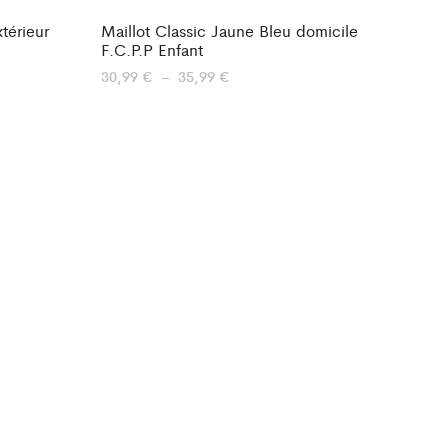
térieur
Maillot Classic Jaune Bleu domicile
F.C.P.P Enfant
Plage
30,99
€
–
35,99
€
de
prix :
30,99 €
à
35,99 €