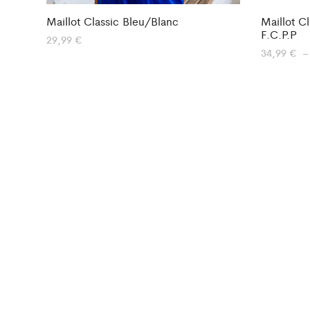
Maillot Classic Bleu/Blanc
Maillot C
F.C.P.P
29,99
€
34,99
€