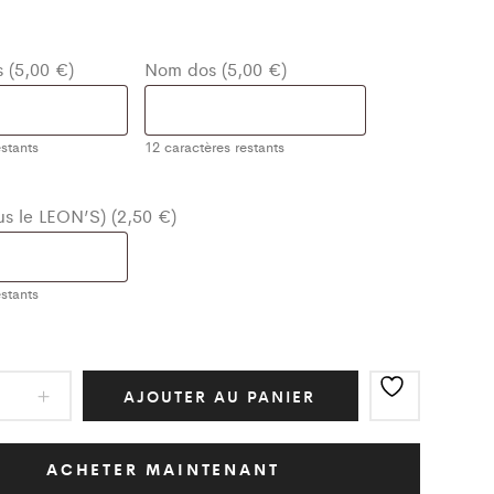
 (5,00 €)
Nom dos (5,00 €)
stants
12
caractères restants
ous le LEON’S) (2,50 €)
stants
ot
AJOUTER AU PANIER
ic
/Jaune
ACHETER MAINTENANT