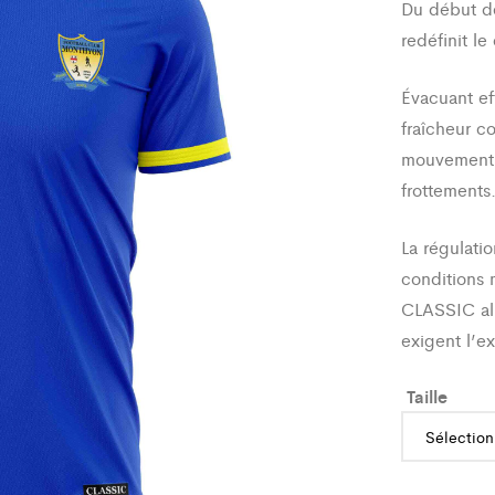
Du début de 
redéfinit le
Évacuant eff
fraîcheur c
mouvement o
frottements
La régulatio
conditions 
CLASSIC all
exigent l’e
Taille