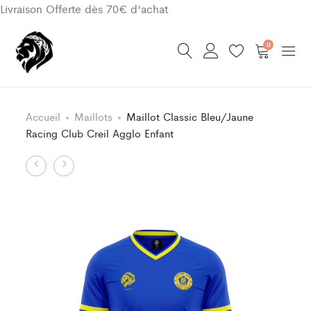
Livraison Offerte dès 70€ d'achat
0
Accueil
Maillots
Maillot Classic Bleu/Jaune
Racing Club Creil Agglo Enfant
Product
Short
Maillot
Bleu/Jaune
Classic
navigation
Racing
Bleu/Jaune
Club
Racing
Creil
Club
Agglo
Creil
Enfant
Agglo