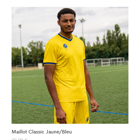
Maillot Classic Jaune/Bleu
Ma
29,99
€