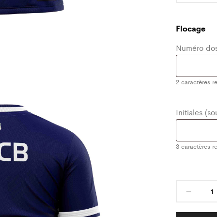
Flocage
Numéro dos
2
caractères re
Initiales (s
3
caractères re
Maill
Class
Bleu