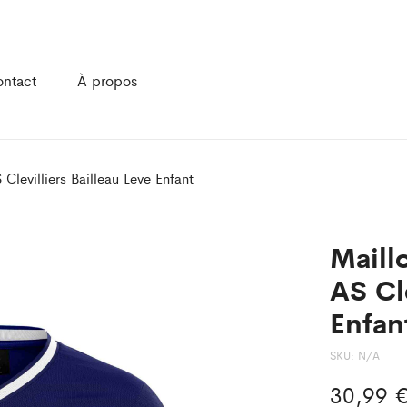
ntact
À propos
Clevilliers Bailleau Leve Enfant
Maill
AS Cle
Enfan
SKU:
N/A
30,99