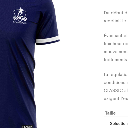
Du début de 
redéfinit le
Évacuant eff
fraîcheur c
mouvement o
frottements
La régulatio
conditions 
CLASSIC all
exigent l’e
Taille