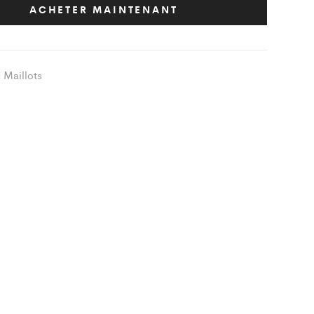
Blanc
ACHETER MAINTENANT
liers
eau
Maillots
:
t
ity