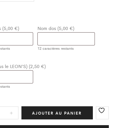
 (5,00 €)
Nom dos (5,00 €)
stants
12
caractères restants
ous le LEON’S) (2,50 €)
stants
ot
AJOUTER AU PANIER
ic