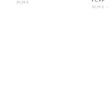
F.C.P.P
29,99
€
34,99
€