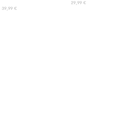
29,99
€
Plage
–
39,99
€
de
prix :
34,99 €
à
39,99 €