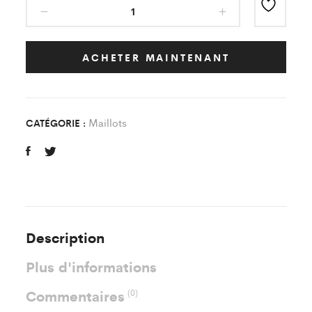
Maillot
Classic
Jaune/Bleu
FC
ACHETER MAINTENANT
Monthyon
Enfant
quantity
Maillots
CATÉGORIE :
Description
Plus d'informations
Commentaires
(0)