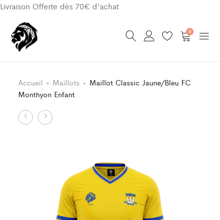
Livraison Offerte dès 70€ d'achat
0
Accueil
Maillots
Maillot Classic Jaune/Bleu FC
Monthyon Enfant
Product
Short
Maillot
Bleu/Jaune
Classic
navigation
FC
Jaune/Bleu
Monthyon
FC
Enfant
Monthyon