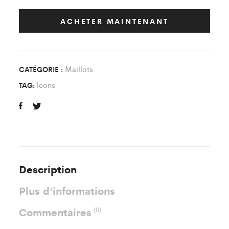
Jaune/Noir
quantity
ACHETER MAINTENANT
Maillots
CATÉGORIE :
leons
TAG:
Description
Plus d'informations
Commentaires
(0)