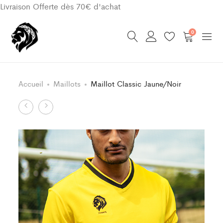
Livraison Offerte dès 70€ d'achat
0
Accueil
Maillots
Maillot Classic Jaune/Noir
Product
Maillot
Short
Classic
Classic
navigation
Noir/Blanc
Jaune/Noir
Enfant