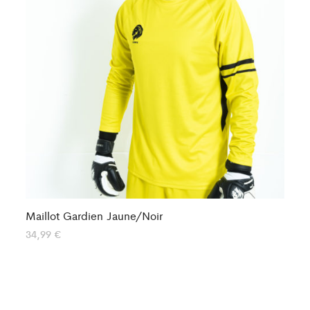
Maillot Gardien Jaune/Noir
Ma
34,99
€
29