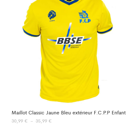
Maillot Classic Jaune Bleu extérieur F.C.P.P Enfant
Ma
Plage
30,99
€
–
35,99
€
30
de
prix :
30,99 €
à