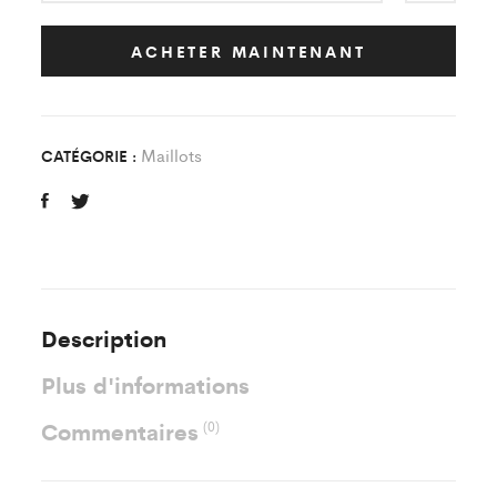
Jaune/Noir
ESP
ACHETER MAINTENANT
Saclay
quantity
Maillots
CATÉGORIE :
Description
Plus d'informations
Commentaires
(0)