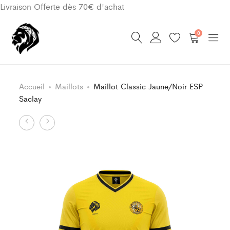
Livraison Offerte dès 70€ d'achat
0
Accueil
Maillots
Maillot Classic Jaune/Noir ESP
Saclay
Product
Maillot
Short
Classic
Jaune/Noir
navigation
Jaune/Noir
ESP
ESP
Saclay
Saclay
Enfant
Enfant