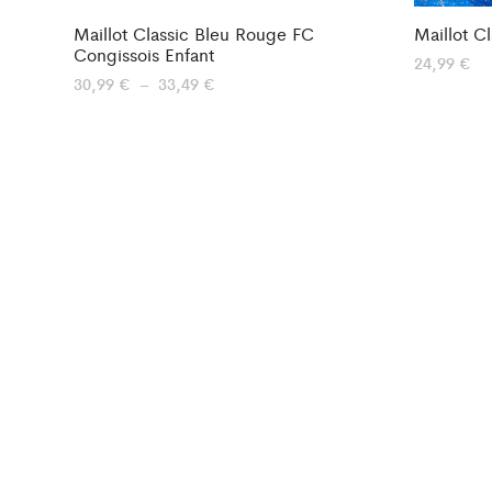
Maillot Classic Bleu Rouge FC
Maillot C
Congissois Enfant
24,99
€
Plage
30,99
€
–
33,49
€
de
prix :
30,99 €
à
33,49 €