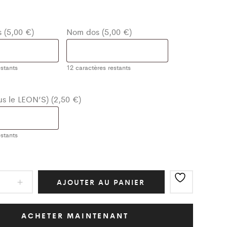
 (5,00 €)
Nom dos (5,00 €)
stants
12
caractères restants
ous le LEON’S) (2,50 €)
stants
ot
AJOUTER AU PANIER
ic
Blanc
ACHETER MAINTENANT