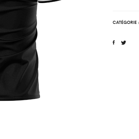
Saint
Mard
Enfan
CATÉGORIE 
quant