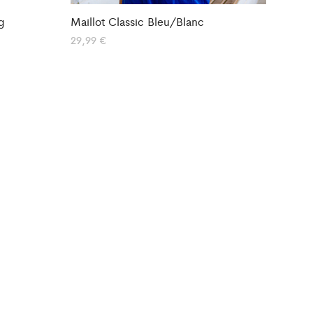
g
Maillot Classic Bleu/Blanc
29,99
€