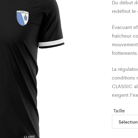
Du début de 
redéfinit le
Évacuant eff
fraîcheur c
mouvement o
frottements
La régulatio
conditions 
CLASSIC all
exigent l’e
Taille