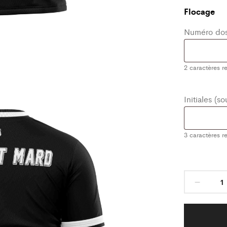
Flocage
Numéro dos
2
caractères re
Initiales (s
3
caractères re
Maill
Class
Noir/
AS