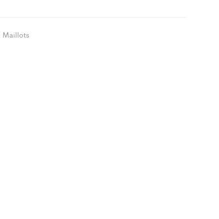
t
Maillots
:
ity