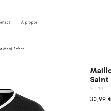
ntact
À propos
nt Mard Enfant
Maill
Saint
SKU:
N/A
30,99