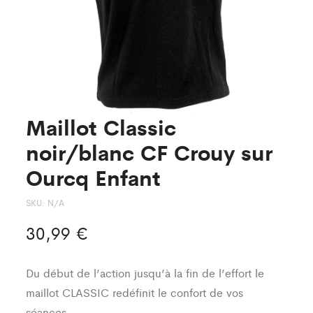
Maillot Classic
noir/blanc CF Crouy sur
Ourcq Enfant
SKU:
N/A
30,99
€
Du début de l’action jusqu’à la fin de l’effort le
maillot CLASSIC redéfinit le confort de vos
séances.