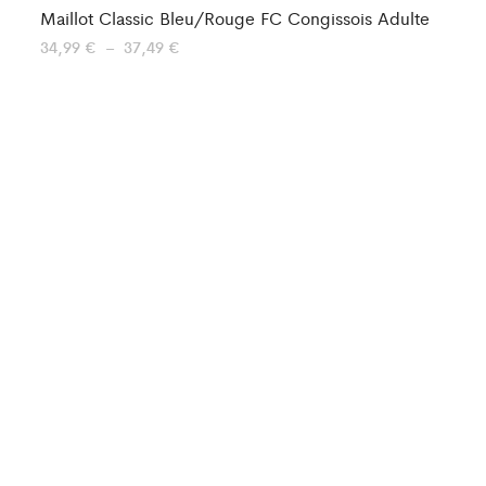
Maillot Classic Bleu/Rouge FC Congissois Adulte
Ma
Plage
34,99
€
–
37,49
€
29
de
prix :
34,99 €
à
37,49 €