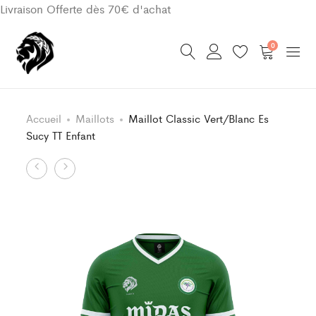
Livraison Offerte dès 70€ d'achat
0
Accueil
Maillots
Maillot Classic Vert/Blanc Es
Sucy TT Enfant
Product
Short
Maillot
Classic
Classic
navigation
Vert/Blanc
Noir/Blanc
Es
Es
Sucy
Sucy
TT
TT
Enfant
Enfant