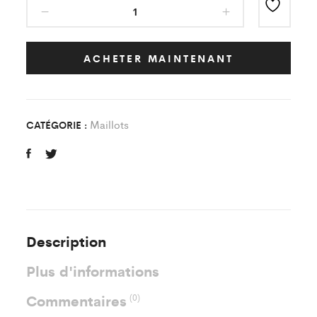
Maillot
Classic
Vert/Blanc
Es
ACHETER MAINTENANT
Sucy
TT
Enfant
Maillots
CATÉGORIE :
quantity
Description
Plus d'informations
Commentaires
(0)