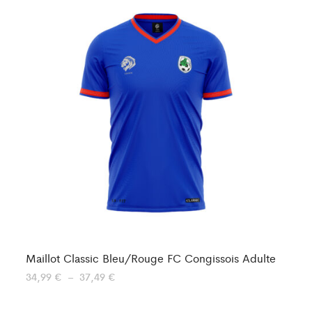
Maillot Classic Bleu/Rouge FC Congissois Adulte
Ma
Plage
34,99
€
–
37,49
€
29
de
prix :
34,99 €