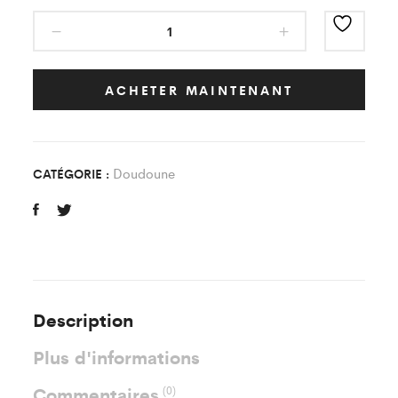
Parka
Classic
FC
Marolles
ACHETER MAINTENANT
quantity
Doudoune
CATÉGORIE :
Description
Plus d'informations
Commentaires
(0)