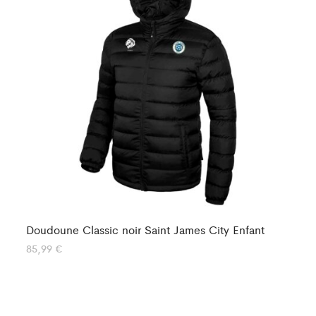
Doudoune Classic noir Saint James City Enfant
Do
85,99
€
10