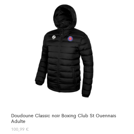
Doudoune Classic noir Boxing Club St Ouennais
Do
Adulte
10
100,99
€