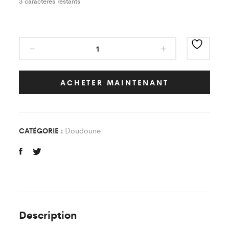
3
caractères restants
Parka
Classic
Foot
Indoor
ACHETER MAINTENANT
Loisir
quantity
Doudoune
CATÉGORIE :
Description