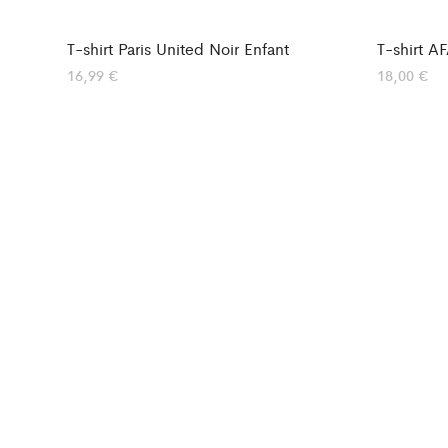
T-shirt Paris United Noir Enfant
T-shirt A
16,99
€
18,00
€