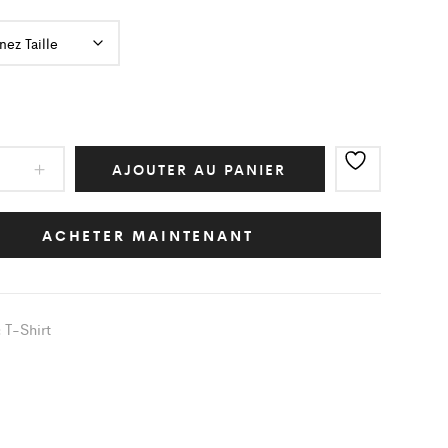
AJOUTER AU PANIER
d
ACHETER MAINTENANT
"
T-Shirt
:
t
ity