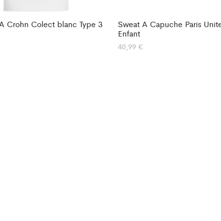
FA Crohn Colect blanc Type 3
Sweat A Capuche Paris Unit
Enfant
40,99
€