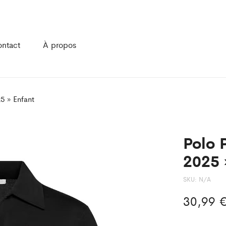
ntact
À propos
5 » Enfant
Polo 
2025 
SKU:
N/A
30,99