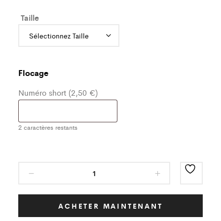
Taille
Flocage
Numéro short (2,50 €)
2
caractères restants
Short
Blanc/Noir
Petrus
Flo
ACHETER MAINTENANT
Enfant