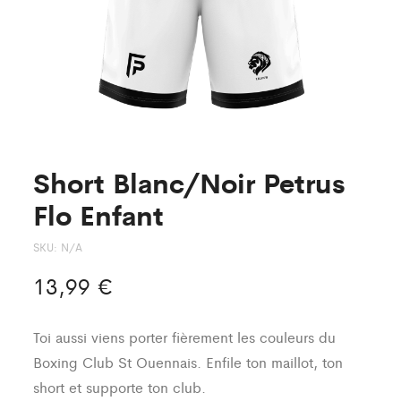
Short Blanc/Noir Petrus
Flo Enfant
SKU:
N/A
13,99
€
Toi aussi viens porter fièrement les couleurs du
Boxing Club St Ouennais. Enfile ton maillot, ton
short et supporte ton club.