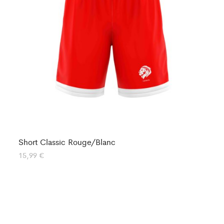
Short Classic Rouge/Blanc
Sh
15,99
€
12