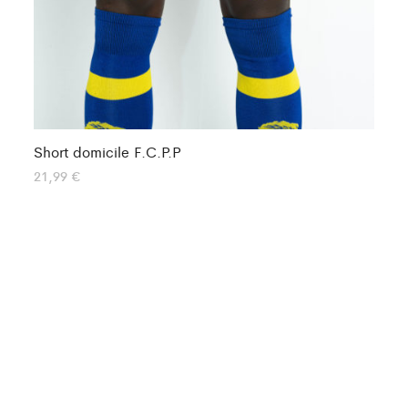
Short domicile F.C.P.P
Sh
21,99
€
12