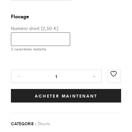
Flocage
Numéro short (2,50 €)
2
caractères restants
Short
extérieur
F.C.P.P
Enfant
ACHETER MAINTENANT
quantity
Shorts
CATÉGORIE :