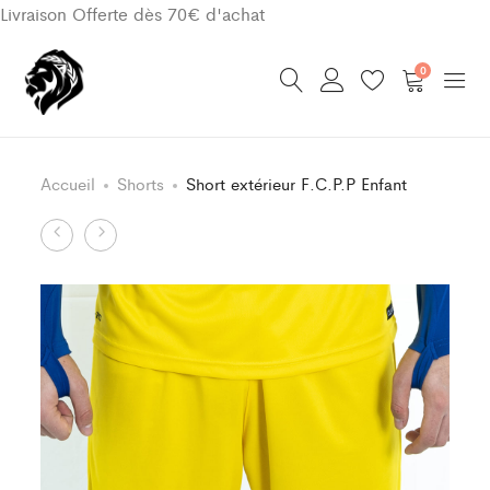
Livraison Offerte dès 70€ d'achat
0
Accueil
Shorts
Short extérieur F.C.P.P Enfant
Product
Bas
Short
de
domicile
navigation
training
F.C.P.P
F.C.P.P
Enfant