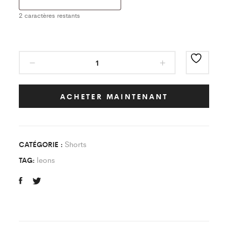
2
caractères restants
Short
Gardien
Gris/Noir
quantity
ACHETER MAINTENANT
Shorts
CATÉGORIE :
leons
TAG: