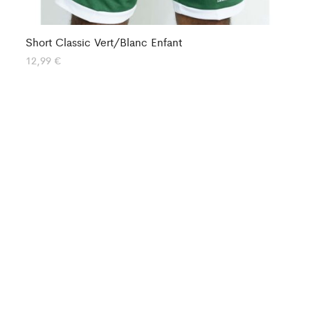
Short Classic Vert/Blanc Enfant
Sh
12,99
€
14