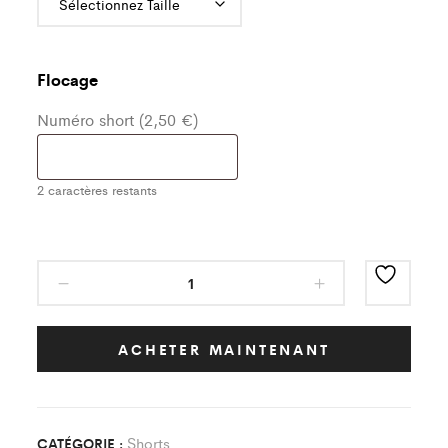
Flocage
Numéro short (2,50 €)
2
caractères restants
Short
Jaune/Bleu
As
Fontenay
ACHETER MAINTENANT
St
Pere
Enfant
Shorts
CATÉGORIE :