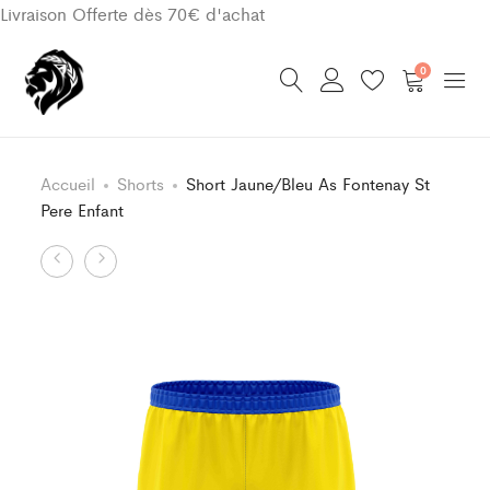
Livraison Offerte dès 70€ d'achat
0
Accueil
Shorts
Short Jaune/Bleu As Fontenay St
Pere Enfant
Product
Sous
Short
Maillot
Jaune/Bleu
navigation
Classic
As
Bleu
Fontenay
As
St
Fontenay
Pere
St