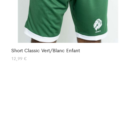
Short Classic Vert/Blanc Enfant
Sh
12,99
€
13