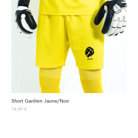
Short Gardien Jaune/Noir
Sh
14,99
€
15