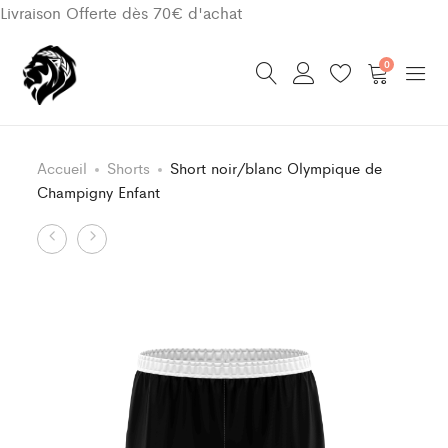
Livraison Offerte dès 70€ d'achat
0
Accueil
Shorts
Short noir/blanc Olympique de
Champigny Enfant
Product
Short
Maillot
noir/blanc
Classic
navigation
Olympique
noir/blanc
de
Olympique
Champigny
de
Adulte
Champigny
Enfant