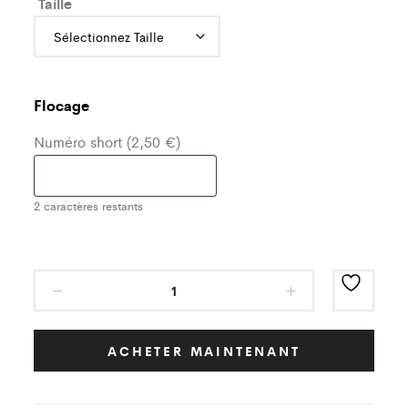
Taille
Flocage
Numéro short (2,50 €)
2
caractères restants
Short
noir/blanc
Olympique
de
ACHETER MAINTENANT
Champigny
Enfant