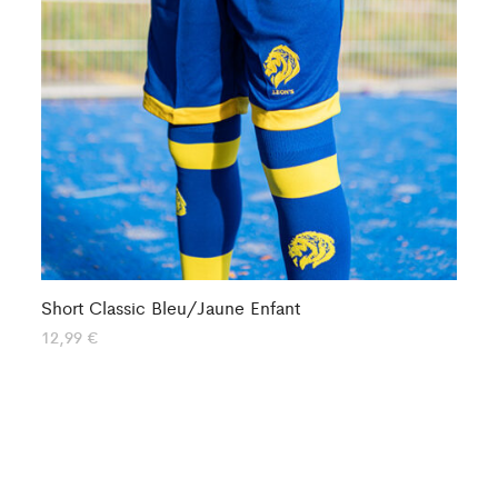
Short Classic Bleu/Jaune Enfant
Sh
12,99
€
12