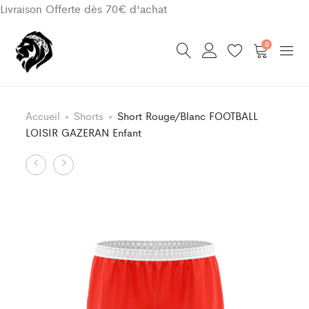
Livraison Offerte dès 70€ d'achat
0
Accueil
Shorts
Short Rouge/Blanc FOOTBALL
LOISIR GAZERAN Enfant
Product
Short
Maillot
Rouge/Blanc
Classic
navigation
FOOTBALL
Rouge/Blanc
LOISIR
FOOTBALL
GAZERAN
LOISIR
GAZERAN
Enfant