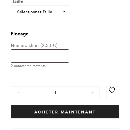
Taille
Flocage
Numéro short (2,50 €)
2
caractères restants
Short
Rouge/Blanc
FOOTBALL
LOISIR
ACHETER MAINTENANT
GAZERAN
Enfant