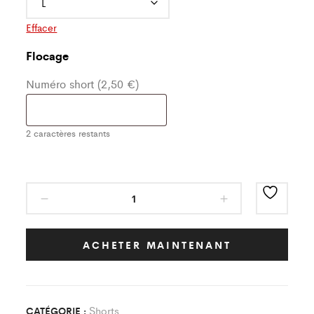
Effacer
Flocage
Numéro short (2,50 €)
2
caractères restants
Short
Rouge/Blanc
Paname
Football
ACHETER MAINTENANT
quantity
Shorts
CATÉGORIE :