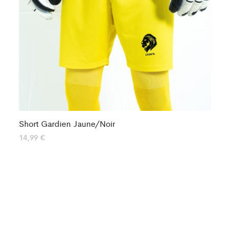
Short Gardien Jaune/Noir
Sh
14,99
€
14