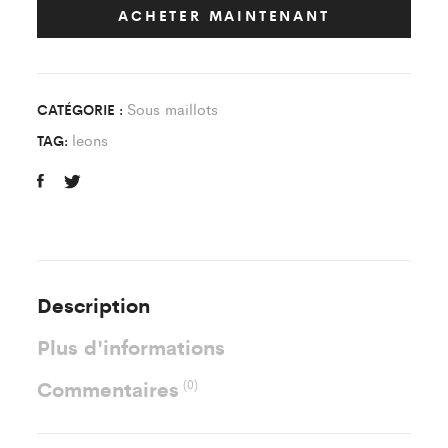
Blanc
ACHETER MAINTENANT
Enfant
quantity
Sous maillots
CATÉGORIE :
leons
TAG:
Description
Plus d'informations
Commentaires
(0)