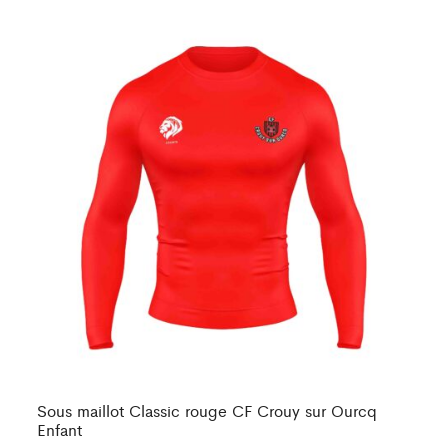
Sous maillot Classic rouge CF Crouy sur Ourcq
So
Enfant
19