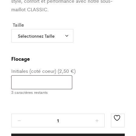
style, confort et performance avec notre sous-
maillot CLASSIC.
Taille
Flocage
Initiales (coté coeur) (2,50 €)
3
caractères restants
Sous
Maillot
Classic