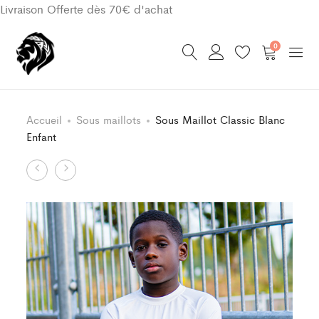
Livraison Offerte dès 70€ d'achat
0
Accueil
Sous maillots
Sous Maillot Classic Blanc
Enfant
Product
Sous
Sous
Maillot
Maillot
navigation
Classic
Classic
Bleu
Noir
Enfant
Enfant