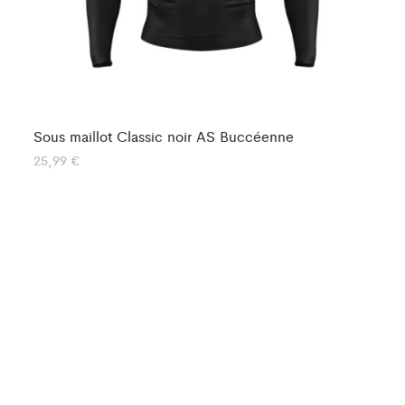
Sous maillot Classic noir AS Buccéenne
So
25,99
€
25