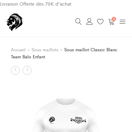
Livraison Offerte dès 70€ d'achat
0
Accueil
Sous maillots
Sous maillot Classic Blanc
Team Balo Enfant
Product
Sous
Sous
Maillot
maillot
navigation
Classic
Classic
Blanc
vert
Team
Team
Balo
Balo
Enfant