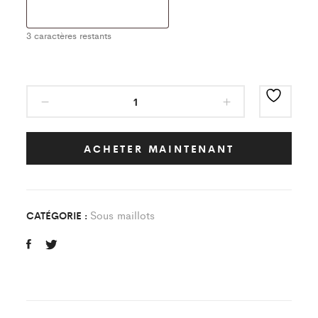
3
caractères restants
Sous
maillot
Classic
Blanc
ACHETER MAINTENANT
Team
Balo
Enfant
Sous maillots
CATÉGORIE :
quantity