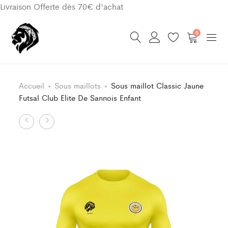
Livraison Offerte dès 70€ d'achat
0
Accueil
Sous maillots
Sous maillot Classic Jaune
Futsal Club Elite De Sannois Enfant
Product
Haut
Sous
de
maillot
navigation
Training
Classic
Noir
Jaune
Futsal
Futsal
Club
Club
Elite
Elite