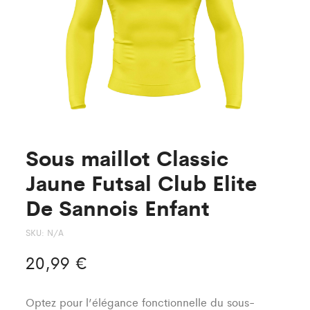
De
De
Sannois
Sannois
Enfant
Sous maillot Classic
Jaune Futsal Club Elite
De Sannois Enfant
SKU:
N/A
20,99
€
Optez pour l’élégance fonctionnelle du sous-