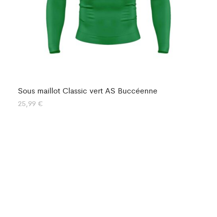
Sous maillot Classic vert AS Buccéenne
So
25,99
€
25