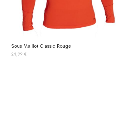
Sous Maillot Classic Rouge
So
24,99
€
25