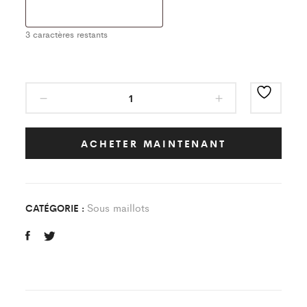
3
caractères restants
Sous
Maillot
Classic
Noir
ACHETER MAINTENANT
FC
CMV
quantity
Sous maillots
CATÉGORIE :