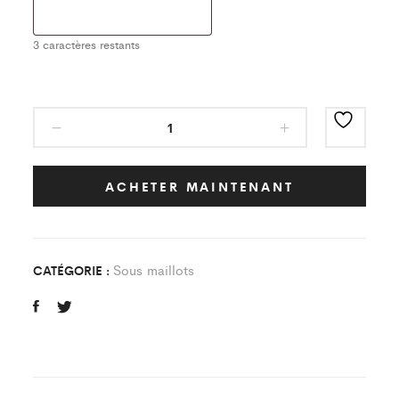
3
caractères restants
Sous
Maillot
Classic
Noir
ACHETER MAINTENANT
Paname
Football
quantity
Sous maillots
CATÉGORIE :