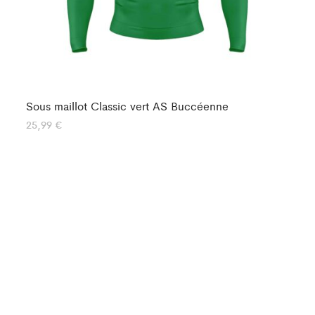
Sous maillot Classic vert AS Buccéenne
So
25,99
€
24