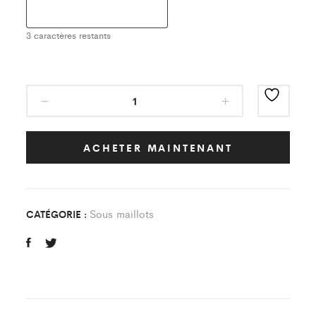
3
caractères restants
Sous
Maillot
Classic
Noir
ACHETER MAINTENANT
Team
Balo
Enfant
Sous maillots
CATÉGORIE :
quantity