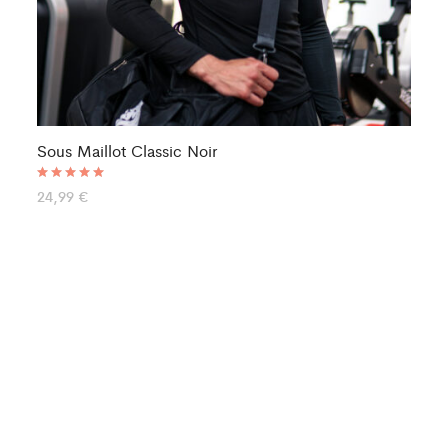
Sous Maillot Classic Noir
So
25
Note
24,99
€
5.00
sur 5